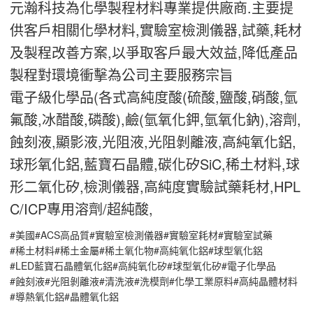
元瀚科技為化學製程材料專業提供廠商.主要提
供客戶相關化學材料,實驗室檢測儀器,試藥,耗材
及製程改善方案,以爭取客戶最大效益,降低產品
製程對環境衝擊為公司主要服務宗旨
電子級化學品(各式高純度酸(硫酸,鹽酸,硝酸,氫
氟酸,冰醋酸,磷酸),鹼(氫氧化鉀,氫氧化鈉),溶劑,
蝕刻液,顯影液,光阻液,光阻剝離液,高純氧化鋁,
球形氧化鋁,藍寶石晶體,碳化矽SiC,稀土材料,球
形二氧化矽,檢測儀器,高純度實驗試藥耗材,HPL
C/ICP專用溶劑/超純酸,
#美國
#ACS高品質
#實驗室檢測儀器
#實驗室耗材
#實驗室試藥
#稀土材料
#稀土金屬
#稀土氧化物
#高純氧化鋁
#球型氧化鋁
#LED藍寶石晶體氧化鋁
#高純氧化矽
#球型氧化矽
#電子化學品
#蝕刻液
#光阻剝離液
#清洗液
#洗模劑
#化學工業原料
#高純晶體材料
#導熱氧化鋁
#晶體氧化鋁